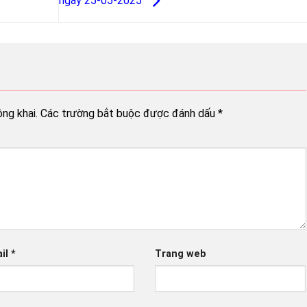
ngày 25-05-2025
ng khai.
Các trường bắt buộc được đánh dấu
*
il
*
Trang web