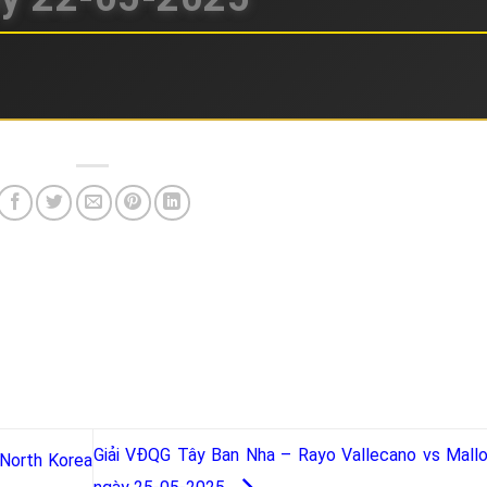
Giải VĐQG Tây Ban Nha – Rayo Vallecano vs Mall
 North Korea