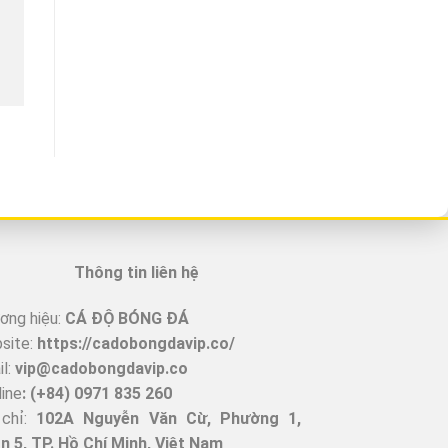
Thông tin liên hệ
ơng hiệu:
CÁ ĐỘ BÓNG ĐÁ
site:
https://cadobongdavip.co/
il:
vip@cadobongdavip.co
line
: (+84) 0971 835 260
 chỉ:
102A Nguyễn Văn Cừ, Phường 1,
n 5, TP. Hồ Chí Minh, Việt Nam