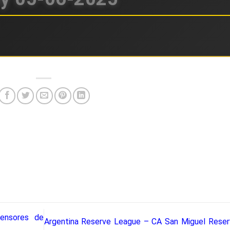
ensores de
Argentina Reserve League – CA San Miguel Reser