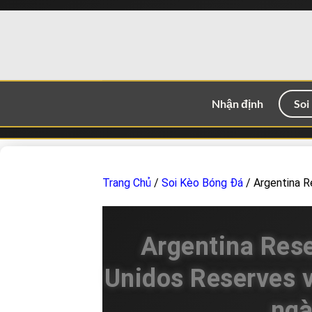
Chuyển
đến
nội
dung
Nhận định
Soi
Trang Chủ
/
Soi Kèo Bóng Đá
/
Argentina 
Argentina Res
Unidos Reserves 
ngà