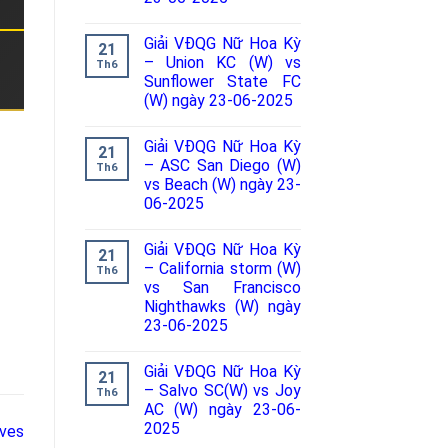
Giải VĐQG Nữ Hoa Kỳ
21
– Union KC (W) vs
Th6
Sunflower State FC
(W) ngày 23-06-2025
Giải VĐQG Nữ Hoa Kỳ
21
– ASC San Diego (W)
Th6
vs Beach (W) ngày 23-
06-2025
Giải VĐQG Nữ Hoa Kỳ
21
– California storm (W)
Th6
vs San Francisco
Nighthawks (W) ngày
23-06-2025
Giải VĐQG Nữ Hoa Kỳ
21
– Salvo SC(W) vs Joy
Th6
AC (W) ngày 23-06-
2025
ves