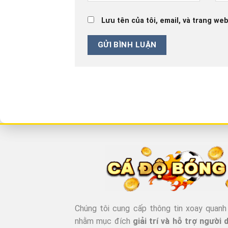
Lưu tên của tôi, email, và trang web
Chúng tôi cung cấp thông tin xoay quan
nhằm mục đích
giải trí và hỗ trợ người