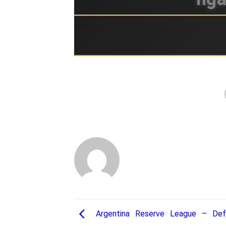
Argentina Reserve League – Def