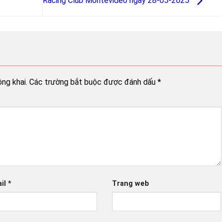
Racing Club Montevideo ngày 28-05-2025
ng khai.
Các trường bắt buộc được đánh dấu
*
il
*
Trang web