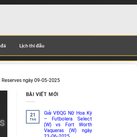
 đá
Lịch thi đấu
Fe Reserves ngày 09-05-2025
BÀI VIẾT MỚI
Giải VĐQG Nữ Hoa Kỳ
21
s
– Futbolera Select
Th6
(W) vs Fort Worth
Vaqueras (W) ngày
23-06-2025