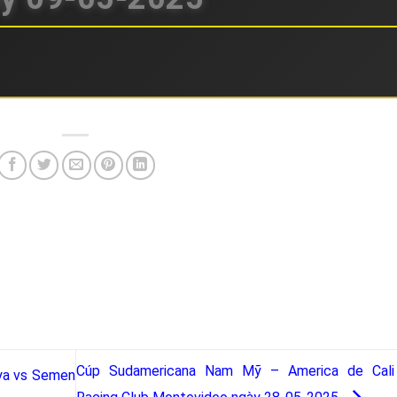
Cúp Sudamericana Nam Mỹ – America de Cali
aya vs Semen