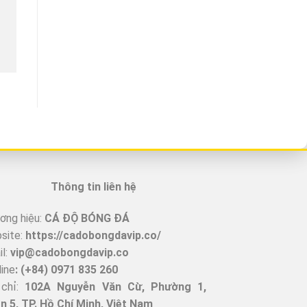
Thông tin liên hệ
ơng hiệu:
CÁ ĐỘ BÓNG ĐÁ
site:
https://cadobongdavip.co/
il:
vip@cadobongdavip.co
line
: (+84) 0971 835 260
 chỉ:
102A Nguyễn Văn Cừ, Phường 1,
n 5, TP. Hồ Chí Minh, Việt Nam