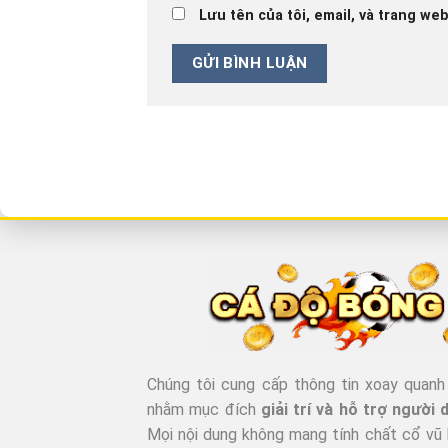
Lưu tên của tôi, email, và trang web
Chúng tôi cung cấp thông tin xoay quan
nhằm mục đích
giải trí và hỗ trợ người
Mọi nội dung không mang tính chất cổ vũ 