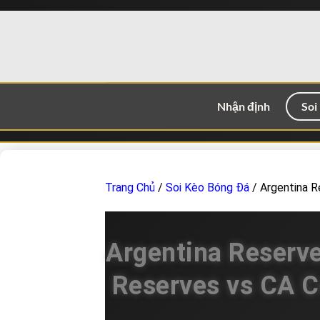
Chuyển
đến
nội
dung
Nhận định
Soi
Trang Chủ
/
Soi Kèo Bóng Đá
/
Argentina R
Argentina Reserve
Reserves vs CA C