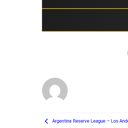
Argentina Reserve League – Los And