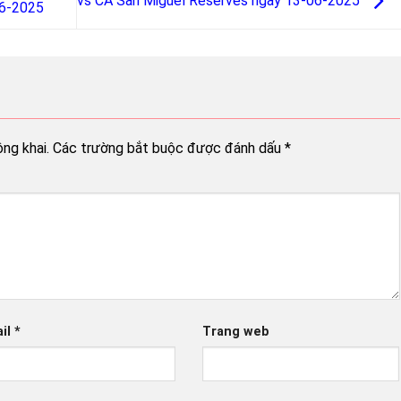
vs CA San Miguel Reserves ngày 13-06-2025
06-2025
ng khai.
Các trường bắt buộc được đánh dấu
*
il
*
Trang web