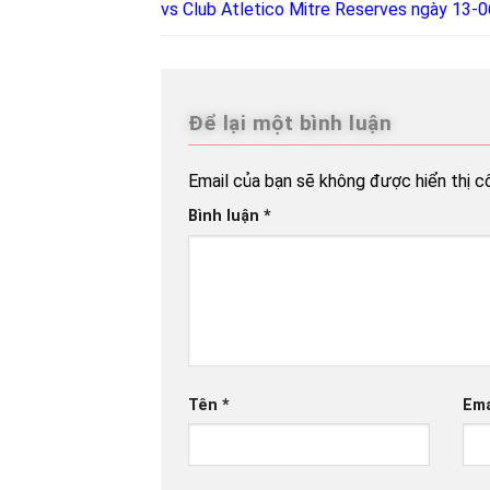
vs Club Atletico Mitre Reserves ngày 13-
Để lại một bình luận
Email của bạn sẽ không được hiển thị cô
Bình luận
*
Tên
*
Ema