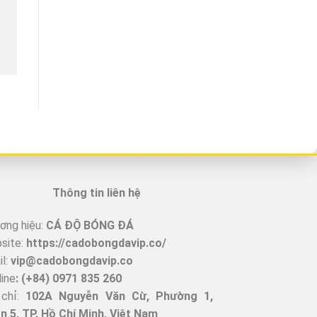
Thông tin liên hệ
ơng hiệu:
CÁ ĐỘ BÓNG ĐÁ
site:
https://cadobongdavip.co/
il:
vip@cadobongdavip.co
line
: (+84) 0971 835 260
 chỉ:
102A Nguyễn Văn Cừ, Phường 1,
n 5, TP. Hồ Chí Minh, Việt Nam