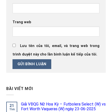
Trang web
Lưu tên của tôi, email, và trang web trong
trình duyệt này cho lần bình luận kế tiếp của tôi.
BÀI VIẾT MỚI
Giải VĐQG Nữ Hoa Kỳ – Futbolera Select (W) vs
21
Fort Worth Vaqueras (W) ngày 23-06-2025
Th6