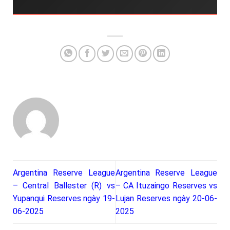
Argentina Reserve League
Argentina Reserve League
– Central Ballester (R) vs
– CA Ituzaingo Reserves vs
Yupanqui Reserves ngày 19-
Lujan Reserves ngày 20-06-
06-2025
2025