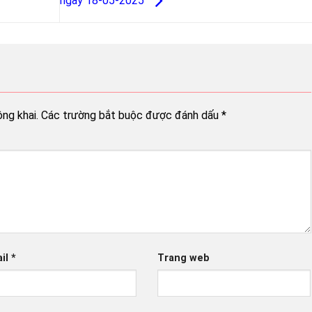
ngày 18-05-2025
ng khai.
Các trường bắt buộc được đánh dấu
*
il
*
Trang web