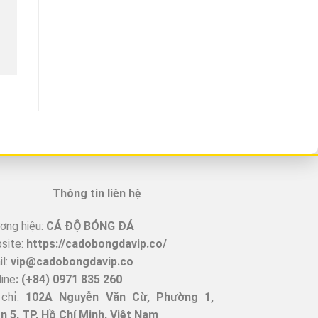
Thông tin liên hệ
ơng hiệu:
CÁ ĐỘ BÓNG ĐÁ
site:
https://cadobongdavip.co/
il:
vip@cadobongdavip.co
line
: (+84) 0971 835 260
 chỉ:
102A Nguyễn Văn Cừ, Phường 1,
n 5, TP. Hồ Chí Minh, Việt Nam