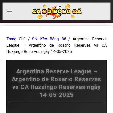
Chuyển
đến
nội
dung
Trang Chủ
/
Soi Kèo Bóng Đá
/
Argentina Reserve
League – Argentino de Rosario Reserves vs CA
Ituzaingo Reserves ngày 14-05-2025
Argentina Reserve League –
Argentino de Rosario Reserves
vs CA Ituzaingo Reserves ngày
14-05-2025