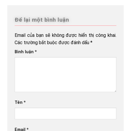
Để lại một bình luận
Email của bạn sẽ không được hiển thị công khai.
Các trường bắt buộc được đánh dấu
*
Bình luận
*
Tên
*
Email
*