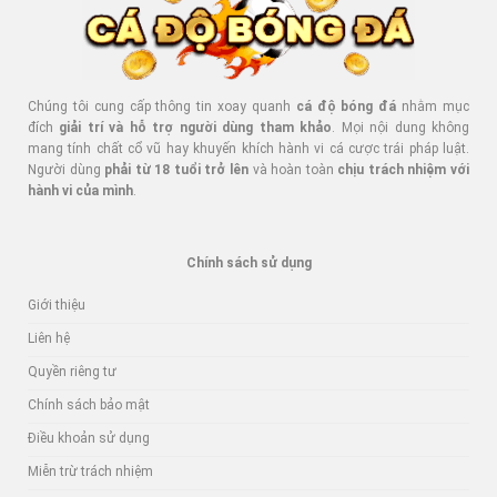
Chúng tôi cung cấp thông tin xoay quanh
cá độ bóng đá
nhằm mục
đích
giải trí và hỗ trợ người dùng tham khảo
. Mọi nội dung không
mang tính chất cổ vũ hay khuyến khích hành vi cá cược trái pháp luật.
Người dùng
phải từ 18 tuổi trở lên
và hoàn toàn
chịu trách nhiệm với
hành vi của mình
.
Chính sách sử dụng
Giới thiệu
Liên hệ
Quyền riêng tư
Chính sách bảo mật
Điều khoản sử dụng
Miễn trừ trách nhiệm