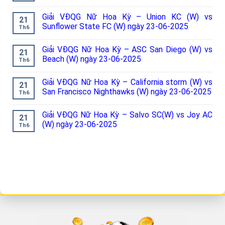
Giải VĐQG Nữ Hoa Kỳ – Union KC (W) vs
21
Sunflower State FC (W) ngày 23-06-2025
Th6
Giải VĐQG Nữ Hoa Kỳ – ASC San Diego (W) vs
21
Beach (W) ngày 23-06-2025
Th6
Giải VĐQG Nữ Hoa Kỳ – California storm (W) vs
21
San Francisco Nighthawks (W) ngày 23-06-2025
Th6
Giải VĐQG Nữ Hoa Kỳ – Salvo SC(W) vs Joy AC
21
(W) ngày 23-06-2025
Th6