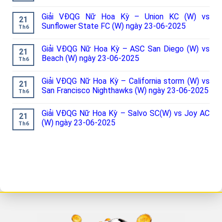
Giải VĐQG Nữ Hoa Kỳ – Union KC (W) vs
21
Sunflower State FC (W) ngày 23-06-2025
Th6
Giải VĐQG Nữ Hoa Kỳ – ASC San Diego (W) vs
21
Beach (W) ngày 23-06-2025
Th6
Giải VĐQG Nữ Hoa Kỳ – California storm (W) vs
21
San Francisco Nighthawks (W) ngày 23-06-2025
Th6
Giải VĐQG Nữ Hoa Kỳ – Salvo SC(W) vs Joy AC
21
(W) ngày 23-06-2025
Th6