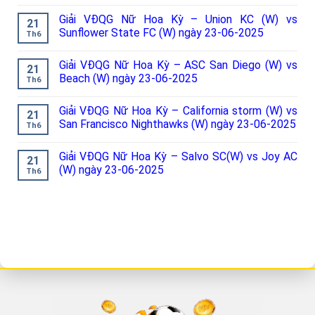
Giải VĐQG Nữ Hoa Kỳ – Union KC (W) vs
21
Sunflower State FC (W) ngày 23-06-2025
Th6
Giải VĐQG Nữ Hoa Kỳ – ASC San Diego (W) vs
21
Beach (W) ngày 23-06-2025
Th6
Giải VĐQG Nữ Hoa Kỳ – California storm (W) vs
21
San Francisco Nighthawks (W) ngày 23-06-2025
Th6
Giải VĐQG Nữ Hoa Kỳ – Salvo SC(W) vs Joy AC
21
(W) ngày 23-06-2025
Th6