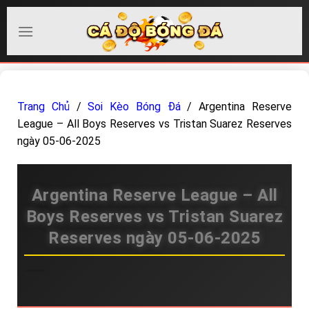
Chuyển
đến
nội
dung
Trang Chủ
/
Soi Kèo Bóng Đá
/
Argentina Reserve
League – All Boys Reserves vs Tristan Suarez Reserves
ngày 05-06-2025
Argentina Reserve League – All
Boys Reserves vs Tristan Suarez
Reserves ngày 05-06-2025