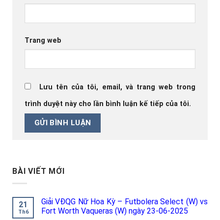
Trang web
Lưu tên của tôi, email, và trang web trong
trình duyệt này cho lần bình luận kế tiếp của tôi.
BÀI VIẾT MỚI
Giải VĐQG Nữ Hoa Kỳ – Futbolera Select (W) vs
21
Fort Worth Vaqueras (W) ngày 23-06-2025
Th6