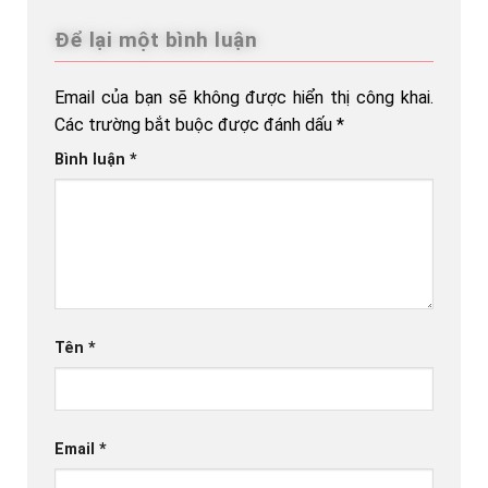
Để lại một bình luận
Email của bạn sẽ không được hiển thị công khai.
Các trường bắt buộc được đánh dấu
*
Bình luận
*
Tên
*
Email
*