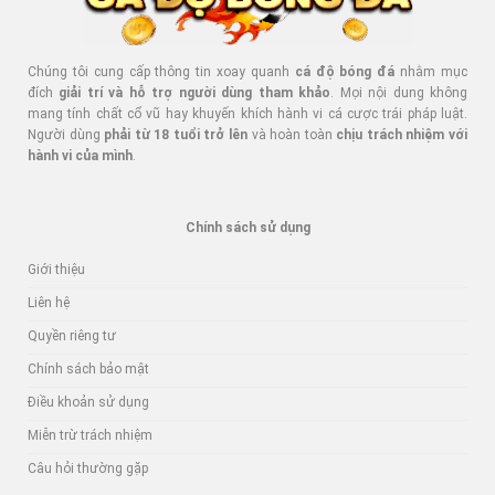
Chúng tôi cung cấp thông tin xoay quanh
cá độ bóng đá
nhằm mục
đích
giải trí và hỗ trợ người dùng tham khảo
. Mọi nội dung không
mang tính chất cổ vũ hay khuyến khích hành vi cá cược trái pháp luật.
Người dùng
phải từ 18 tuổi trở lên
và hoàn toàn
chịu trách nhiệm với
hành vi của mình
.
Chính sách sử dụng
Giới thiệu
Liên hệ
Quyền riêng tư
Chính sách bảo mật
Điều khoản sử dụng
Miễn trừ trách nhiệm
Câu hỏi thường gặp