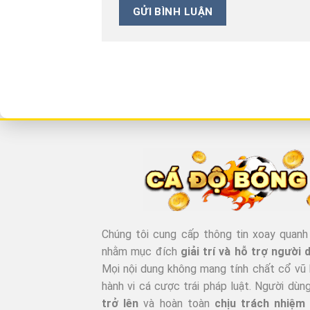
Chúng tôi cung cấp thông tin xoay quan
nhằm mục đích
giải trí và hỗ trợ người
Mọi nội dung không mang tính chất cổ vũ 
hành vi cá cược trái pháp luật. Người dùn
trở lên
và hoàn toàn
chịu trách nhiệm 