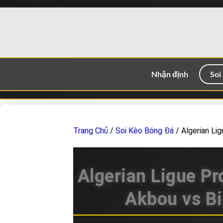
Chuyển
đến
nội
dung
Nhận định
Soi
Trang Chủ
/
Soi Kèo Bóng Đá
/
Algerian Li
Algerian Ligue Pr
Akbou vs B