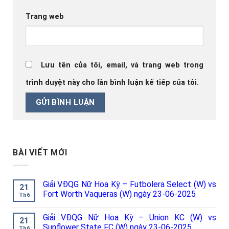
Trang web
Lưu tên của tôi, email, và trang web trong
trình duyệt này cho lần bình luận kế tiếp của tôi.
BÀI VIẾT MỚI
Giải VĐQG Nữ Hoa Kỳ – Futbolera Select (W) vs
21
Fort Worth Vaqueras (W) ngày 23-06-2025
Th6
Giải VĐQG Nữ Hoa Kỳ – Union KC (W) vs
21
Sunflower State FC (W) ngày 23-06-2025
Th6