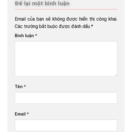
Để lại một bình luận
Email của bạn sẽ không được hiển thị công khai.
Các trường bắt buộc được đánh dấu
*
Bình luận
*
Tên
*
Email
*