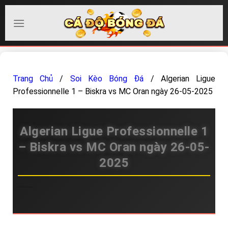
Chuyển
đến
nội
dung
Trang Chủ
/
Soi Kèo Bóng Đá
/
Algerian Ligue
Professionnelle 1 – Biskra vs MC Oran ngày 26-05-2025
Algerian Ligue Professionnelle 1
– Biskra vs MC Oran ngày 26-05-
2025