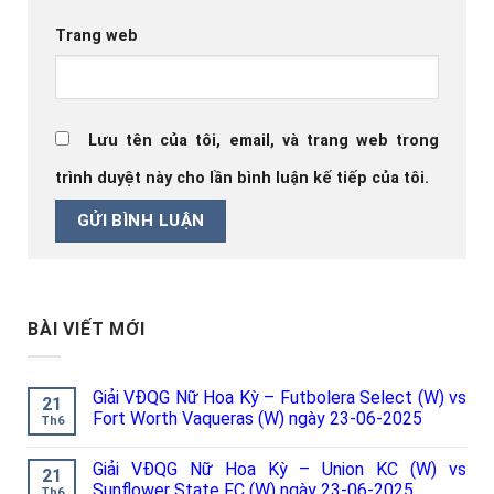
Trang web
Lưu tên của tôi, email, và trang web trong
trình duyệt này cho lần bình luận kế tiếp của tôi.
BÀI VIẾT MỚI
Giải VĐQG Nữ Hoa Kỳ – Futbolera Select (W) vs
21
Fort Worth Vaqueras (W) ngày 23-06-2025
Th6
Giải VĐQG Nữ Hoa Kỳ – Union KC (W) vs
21
Sunflower State FC (W) ngày 23-06-2025
Th6